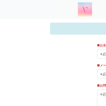
お名
メー
お問